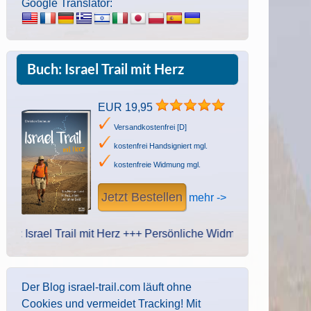
Google Translator:
Buch: Israel Trail mit Herz
EUR 19,95
Versandkostenfrei [D]
kostenfrei Handsigniert mgl.
kostenfreie Widmung mgl.
Jetzt Bestellen
mehr ->
ael Trail mit Herz +++ Persönliche Widmung des Autors. Handschr
Der Blog israel-trail.com läuft ohne
Cookies und vermeidet Tracking! Mit