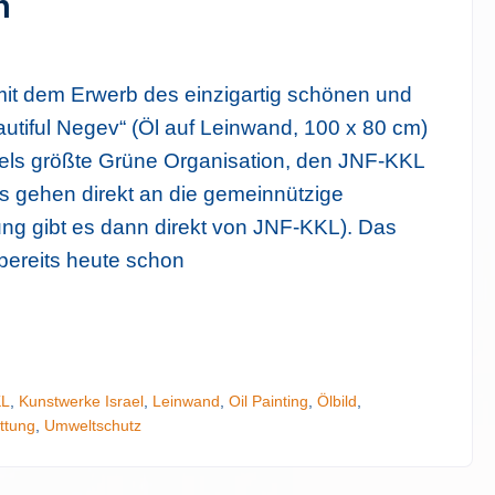
n
mit dem Erwerb des einzigartig schönen und
utiful Negev“ (Öl auf Leinwand, 100 x 80 cm)
aels größte Grüne Organisation, den JNF-KKL
s gehen direkt an die gemeinnützige
ng gibt es dann direkt von JNF-KKL). Das
bereits heute schon
Tipp: Isr
KL
,
Kunstwerke Israel
,
Leinwand
,
Oil Painting
,
Ölbild
,
ttung
,
Umweltschutz