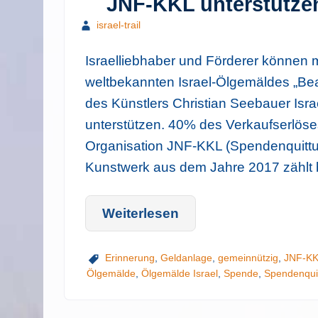
JNF-KKL unterstütze
israel-trail
Israelliebhaber und Förderer können 
weltbekannten Israel-Ölgemäldes „Bea
des Künstlers Christian Seebauer Isr
unterstützen. 40% des Verkaufserlöse
Organisation JNF-KKL (Spendenquittu
Kunstwerk aus dem Jahre 2017 zählt 
Weiterlesen
Erinnerung
,
Geldanlage
,
gemeinnützig
,
JNF-K
Ölgemälde
,
Ölgemälde Israel
,
Spende
,
Spendenqui