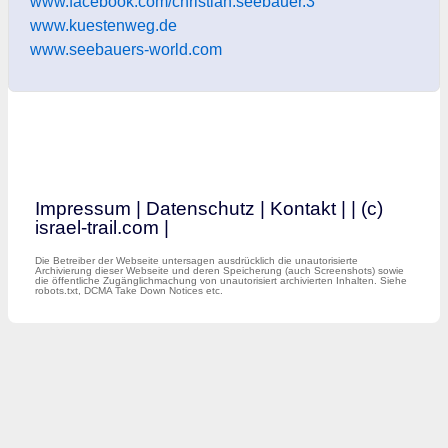
www.facebook.com/christian.seebauer.3
www.kuestenweg.de
www.seebauers-world.com
Impressum
|
Datenschutz
|
Kontakt
|
| (c)
israel-trail.com |
Die Betreiber der Webseite untersagen ausdrücklich die unautorisierte
Archivierung dieser Webseite und deren Speicherung (auch Screenshots) sowie
die öffentliche Zugänglichmachung von unautorisiert archivierten Inhalten. Siehe
robots.txt, DCMA Take Down Notices etc.